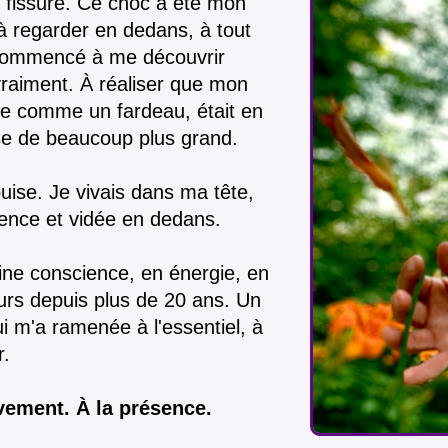
ut fissuré. Ce choc a été mon
r, à regarder en dedans, à tout
i commencé à me découvrir
vraiment. À réaliser que mon
cue comme un fardeau, était en
ose de beaucoup plus grand.
uise. Je vivais dans ma tête,
ence et vidée en dedans.
ine conscience, en énergie, en
urs depuis plus de 20 ans. Un
i m'a ramenée à l'essentiel, à
r.
vement. À la présence.