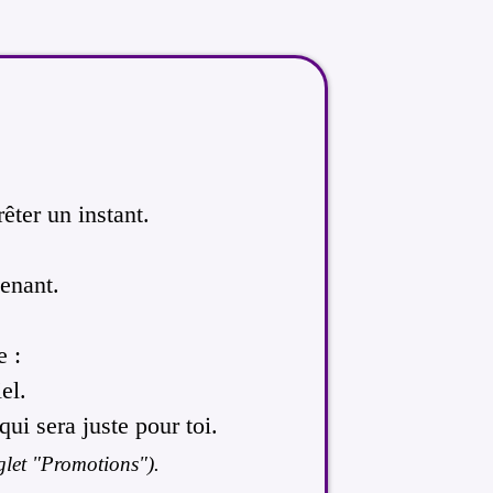
rêter un instant.
enant.
e :
el.
ui sera juste pour toi.
nglet "Promotions").